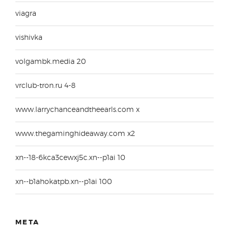
viagra
vishivka
volgambk.media 20
vrclub-tron.ru 4-8
www.larrychanceandtheearls.com x
www.thegaminghideaway.com x2
xn--18-6kca3cewxj5c.xn--p1ai 10
xn--b1ahokatpb.xn--p1ai 100
META