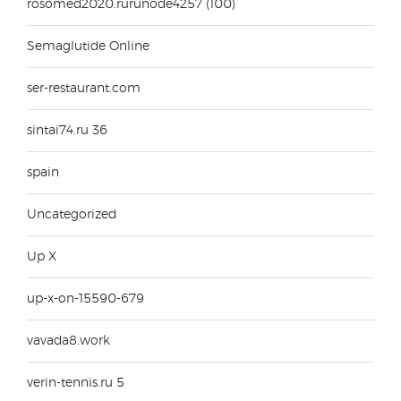
rosomed2020.rurunode4257 (100)
Semaglutide Online
ser-restaurant.com
sintai74.ru 36
spain
Uncategorized
Up X
up-x-on-15590-679
vavada8.work
verin-tennis.ru 5