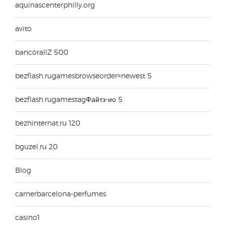
aquinascenterphilly.org
avito
bancorallZ 500
bezflash.rugamesbrowseorder=newest 5
bezflash.rugamestagФайтз-ио 5
bezhinternat.ru 120
bguzel.ru 20
Blog
carnerbarcelona-perfumes
casino1