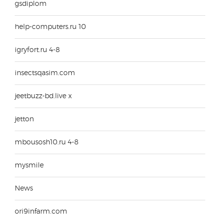
gsdiplom
help-computers.ru 10
igryfort.ru 4-8
insectsqasim.com
jeetbuzz-bd.live x
jetton
mbousosh10.ru 4-8
mysmile
News
ori9infarm.com