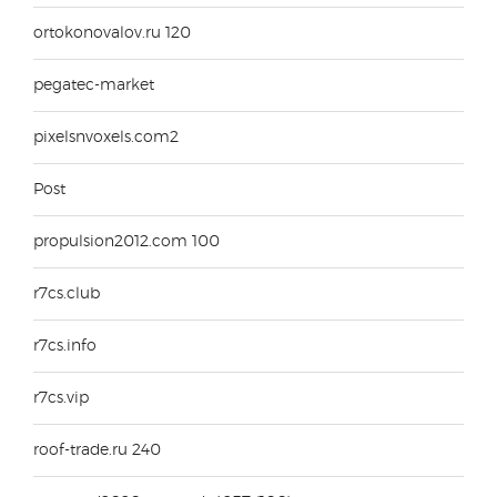
ortokonovalov.ru 120
pegatec-market
pixelsnvoxels.com2
Post
propulsion2012.com 100
r7cs.club
r7cs.info
r7cs.vip
roof-trade.ru 240