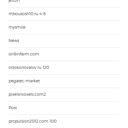
jetton
mbousosh10.ru 4-8
mysmile
News
ori9infarm.com
ortokonovalov.ru 120
pegatec-market
pixelsnvoxels.com2
Post
propulsion2012.com 100