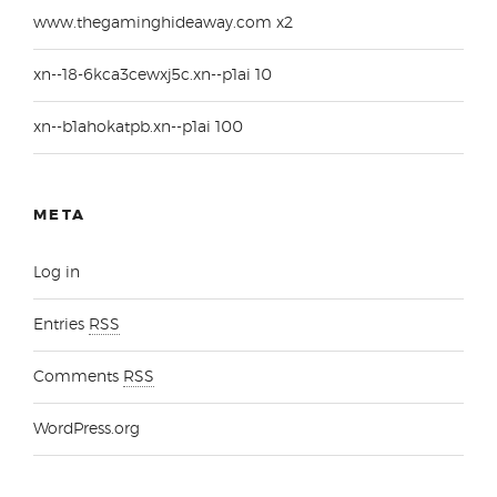
www.thegaminghideaway.com x2
xn--18-6kca3cewxj5c.xn--p1ai 10
xn--b1ahokatpb.xn--p1ai 100
META
Log in
Entries
RSS
Comments
RSS
WordPress.org