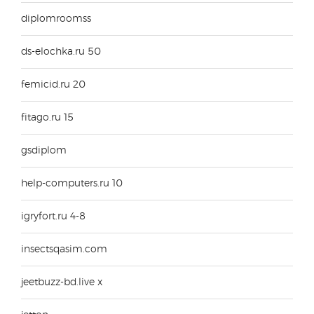
diplomroomss
ds-elochka.ru 50
femicid.ru 20
fitago.ru 15
gsdiplom
help-computers.ru 10
igryfort.ru 4-8
insectsqasim.com
jeetbuzz-bd.live x