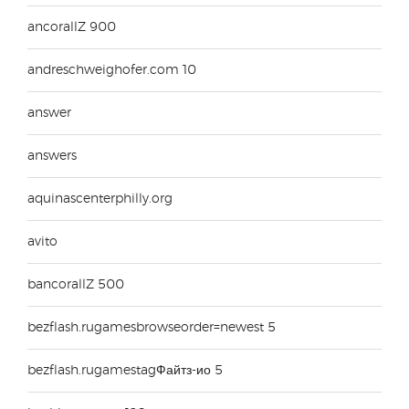
ancorallZ 900
andreschweighofer.com 10
answer
answers
aquinascenterphilly.org
avito
bancorallZ 500
bezflash.rugamesbrowseorder=newest 5
bezflash.rugamestagФайтз-ио 5