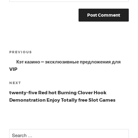
Post
Previous
PREVIOUS
navigation
Post
Кэт казино — эксклюзивные предложения для
VIP
Next
NEXT
Post
twenty-five Red hot Burning Clover Hook
Demonstration Enjoy Totally free Slot Games
Search