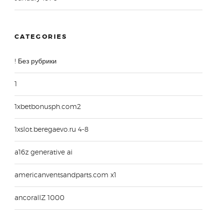
CATEGORIES
! Без рубрики
1
1xbetbonusph.com2
1xslot.beregaevo.ru 4-8
a16z generative ai
americanventsandparts.com x1
ancorallZ 1000