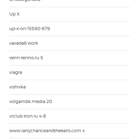
Up X
up-x-on-15590-679
vavada8.work
verin-tennis.ru 5
viagra
vishivka
volgambk.media 20
vrclub-tron.ru 4-8
www.larrychanceandtheearls.com x