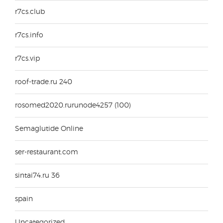
r7cs.club
r7cs.info
r7cs.vip
roof-trade.ru 240
rosomed2020.rurunode4257 (100)
Semaglutide Online
ser-restaurant.com
sintai74.ru 36
spain
Uncategorized