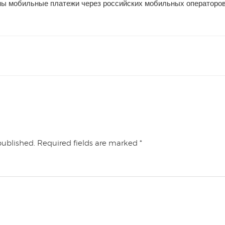
ны мобильные платежи через российских мобильных операторов 
published.
Required fields are marked
*