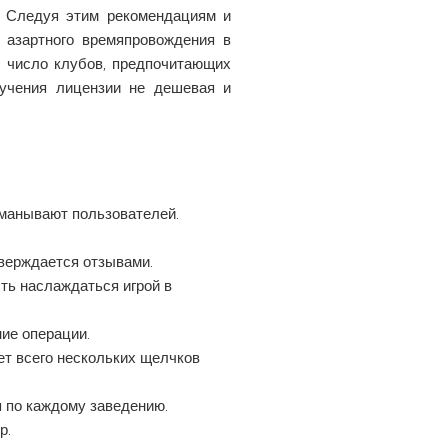
. Следуя этим рекомендациям и
 азартного времяпровождения в
о число клубов, предпочитающих
лучения лицензии не дешевая и
манывают пользователей.
верждается отзывами.
ть наслаждаться игрой в
ие операции.
ет всего нескольких щелчков
я по каждому заведению.
р.