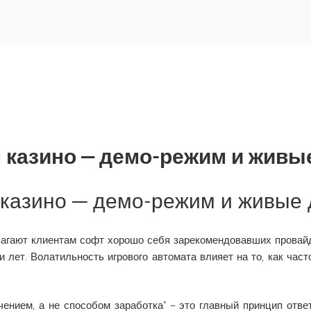
н казино — демо-режим и жив
 казино — демо-режим и живые
лагают клиентам софт хорошо себя зарекомендовавших провайд
 лет. Волатильность игрового автомата влияет на то, как час
чением, а не способом заработка” – это главный принцип отве