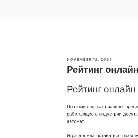
Skip
to
content
POSTED
NOVEMBER 12, 2025
ON
Рейтинг онлай
Рейтинг онлайн
Поэтому они, как правило, пред
работающие в индустрии десятки
автомат.
Игра должна оставаться развле