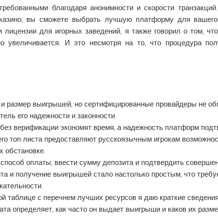
стребованными благодаря анонимности и скорости транзакций
казино, вы сможете выбрать лучшую платформу для вашего
и лицензии для игорных заведений, я также говорил о том, чт
но увеличивается. И это несмотря на то, что процедура по
 и размер выигрышей, но сертифицированные провайдеры не об
тель его надежности и законности.
 без верификации экономят время, а надежность платформ подт
его топ листа предоставляют русскоязычным игрокам возможнос
х обстановке.
способ оплаты, ввести сумму депозита и подтвердить совершен
ита и получение выигрышей стало настолько простым, что требу
кательности.
ой таблице с перечнем лучших ресурсов я даю краткие сведени
ата определяет, как часто он выдает выигрыши и каков их разме