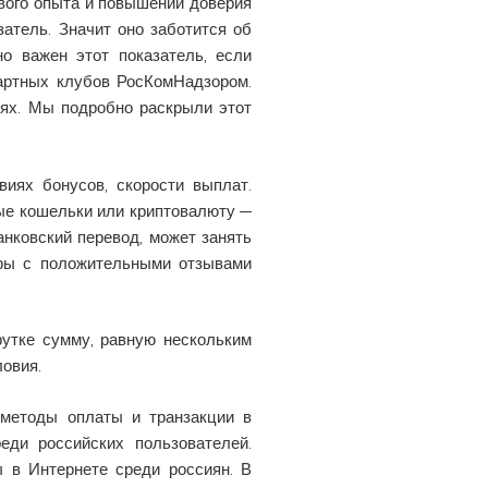
ового опыта и повышении доверия
затель. Значит оно заботится об
но важен этот показатель, если
зартных клубов РосКомНадзором.
ях. Мы подробно раскрыли этот
виях бонусов, скорости выплат.
ые кошельки или криптовалюту —
анковский перевод, может занять
оры с положительными отзывами
рутке сумму, равную нескольким
ловия.
методы оплаты и транзакции в
ди российских пользователей.
 в Интернете среди россиян. В