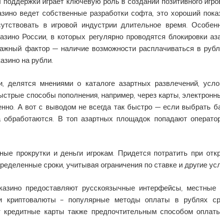
 поддержки играет ключевую роль в создании позитивного игр
азино ведет собственные разработки софта, это хороший пока
сутствовать в игровой индустрии длительное время. Особен
азино России, в которых регулярно проводятся блокировки а
важный фактор — наличие возможности расплачиваться в рубл
азино на рубли.
и, делятся мнениями о каталоге азартных развлечений, усло
ыстрые способы пополнения, например, через карты, электронн
нно. А вот с выводом не всегда так быстро — если выбрать б
а обработаются. В топ азартных площадок попадают операт
ные прокрутки и деньги игрокам. Придется потратить при отк
ределенные сроки, учитывая ограничения по ставке и другие ус
казино предоставляют русскоязычные интерфейсы, местные 
 и криптовалюты – популярные методы оплаты в рублях сре
т кредитные карты также предпочтительным способом оплаты