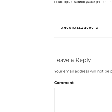
некоторых казино даже разреше
CATEGORIES
ANCORALLZ 2000_2
Leave a Reply
Your email address will not be 
Comment