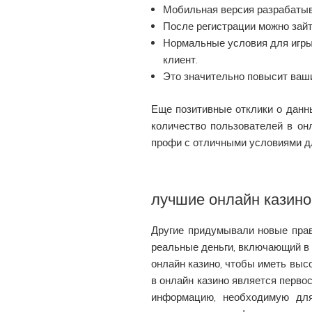
Мобильная версия разрабатыв
После регистрации можно зайт
Нормальные условия для игры 
клиент.
Это значительно повысит ваш
Еще позитивные отклики о данны
количество пользователей в он
профи с отличными условиями дл
лучшие онлайн казино
Другие придумывали новые прав
реальные деньги, включающий в
онлайн казино, чтобы иметь выс
в онлайн казино является перво
информацию, необходимую для