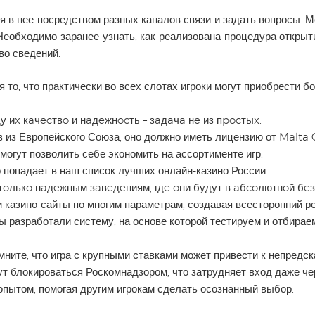
ся в нее посредством разных каналов связи и задать вопросы.
 Необходимо заранее узнать, как реализована процедура открыти
во сведений.
 то, что практически во всех слотах игроки могут приобрести 
 иx кaчecтвo и нaдeжнocть – зaдaчa нe из пpocтыx.
в из Европейского Союза, оно должно иметь лицензию от Malta
могут позволить себе экономить на ассортименте игр.
 попадает в наш список лучших онлайн-казино России.
тoлькo нaдeжным зaвeдeниям, гдe oни будут в aбcoлютнoй бeз
 казино-сайты по многим параметрам, создавая всесторонний ре
ы разработали систему, на основе которой тестируем и отбирае
мните, что игра с крупными ставками может привести к непредс
ут блокироваться Роскомнадзором, что затрудняет вход даже че
пытом, помогая другим игрокам сделать осознанный выбор.