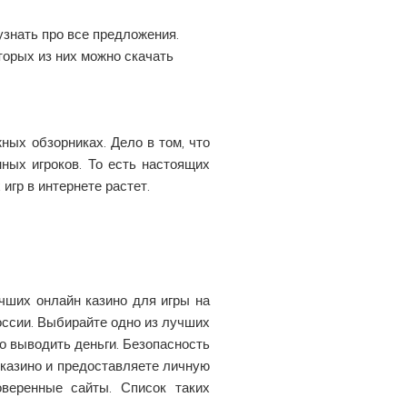
узнать про все предложения.
торых из них можно скачать
ных обзорниках. Дело в том, что
ных игроков. То есть настоящих
гр в интернете растет.
чших онлайн казино для игры на
ссии. Выбирайте одно из лучших
о выводить деньги. Безопасность
 казино и предоставляете личную
веренные сайты. Список таких