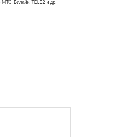
MTC, Билайн, TELE2 и др.