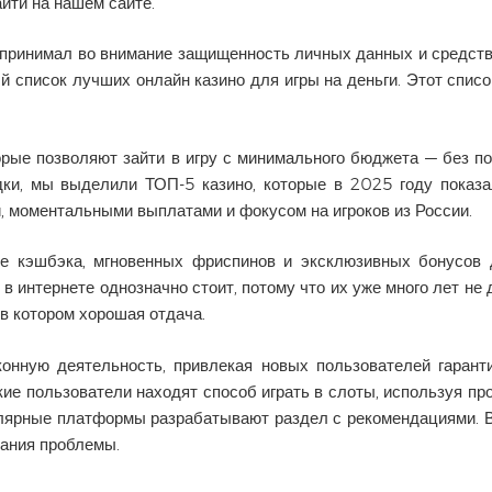
йти на нашем сайте.
 принимал во внимание защищенность личных данных и средств 
й список лучших онлайн казино для игры на деньги. Этот списо
рые позволяют зайти в игру с минимального бюджета — без по
ки, мы выделили ТОП-5 казино, которые в 2025 году показа
 моментальными выплатами и фокусом на игроков из России.
е кэшбэка, мгновенных фриспинов и эксклюзивных бонусов д
в интернете однозначно стоит, потому что их уже много лет не
 в котором хорошая отдача.
онную деятельность, привлекая новых пользователей гарант
ие пользователи находят способ играть в слоты, используя п
пулярные платформы разрабатывают раздел с рекомендациями. В
вания проблемы.