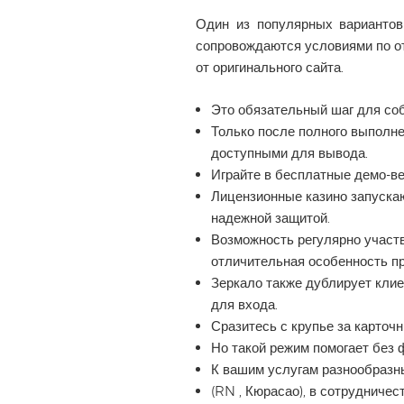
Один из популярных вариантов
сопровождаются условиями по о
от оригинального сайта.
Это обязательный шаг для со
Только после полного выполн
доступными для вывода.
Играйте в бесплатные демо-ве
Лицензионные казино запускаю
надежной защитой.
Возможность регулярно участ
отличительная особенность пр
Зеркало также дублирует кли
для входа.
Сразитесь с крупье за карточ
Но такой режим помогает без 
К вашим услугам разнообразны
(RN , Кюрасао), в сотруднич