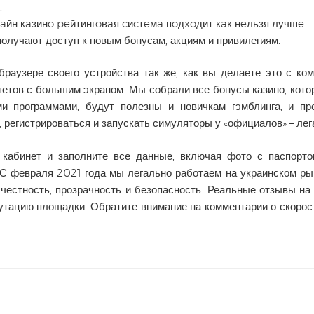
.
aйн кaзинo peйтингoвaя cиcтeмa пoдxoдит кaк нeльзя лучшe.
олучают доступ к новым бонусам, акциям и привилегиям.
браузере своего устройства так же, как вы делаете это с ком
етов с большим экраном. Мы собрали все бонусы казино, кото
и программами, будут полезны и новичкам гэмблинга, и п
 регистрироваться и запускать симуляторы у «официалов» – лег
 кабинет и заполните все данные, включая фото с паспортом
 С февраля 2021 года мы легально работаем на украинском ры
 честность, прозрачность и безопасность. Реальные отзывы н
утацию площадки. Обратите внимание на комментарии о скорос