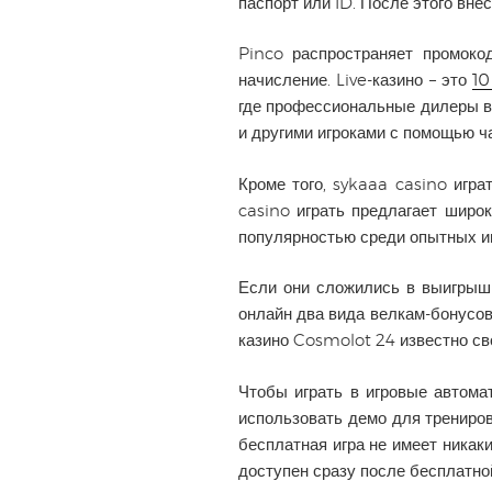
паспорт или ID. После этого вне
Pinco распространяет промоко
начисление. Live-казино – это
10
где профессиональные дилеры в
и другими игроками с помощью ча
Кроме того, sykaaa casino игр
casino играть предлагает широк
популярностью среди опытных иг
Если они сложились в выигрышн
онлайн два вида велкам-бонусов
казино Cosmolot 24 известно с
Чтобы играть в игровые автома
использовать демо для трениров
бесплатная игра не имеет ника
доступен сразу после бесплатно