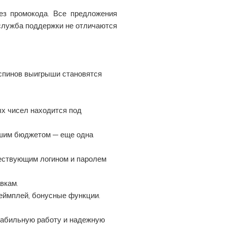
ез промокода. Все предложения
служба поддержки не отличаются
спинов выигрыши становятся
ых чисел находится под
ьшим бюджетом — еще одна
ществующим логином и паролем
вкам.
геймплей, бонусные функции.
табильную работу и надежную