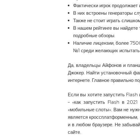
Фактически игрок продолжает 
В них встроены генераторы сл
Также не стоит играть слишком
В нашем рейтинге вы найдете 
подробные обзоры.
Наличие лицензии, более 750
№1 среди желающих испытать 
Да, владельцы Айфонов и планш
Джокер. Найти установочный фа
интернете. Главное правильно п
Если вы хотите запустить Flash 
– «как запустить Flash в 2021
«мобильные слоты». Вам не нужн
является кроссплатформенным, 
и в любом браузере. Не забывай
сайте.