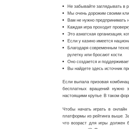
Не забывайте заглядывать в р
Мы очень дорожим своими кли
Вам не нужно предпринимать н
Каждая игра проходит проверк
Это азиатская организация, ко
Если у казино имеется национа
Благодаря современным техно
рулетку или бросают кости.
Оно создается и поддерживае
Вы найдете здесь источник п
Если выпала призовая комбинац
бесплатных вращений нужно з
настоящими крупье. В таком форм
Чтобы начать играть в онлайн
платформы из рейтинга выше. За
что возраст для игры должен б