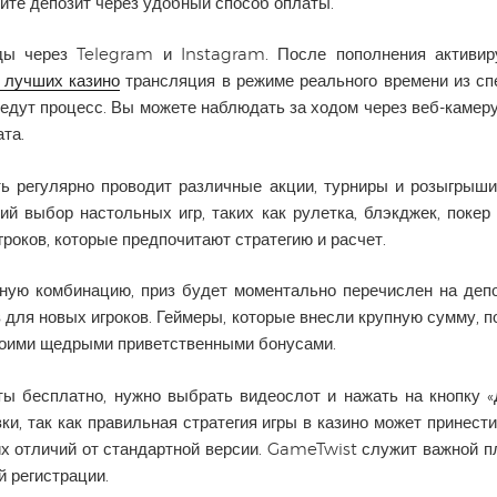
сите депозит через удобный способ оплаты.
ды через Telegram и Instagram. После пополнения активир
 лучших казино
трансляция в режиме реального времени из сп
едут процесс. Вы можете наблюдать за ходом через веб-камеру
та.
ать регулярно проводит различные акции, турниры и розыгрыши
ий выбор настольных игр, таких как рулетка, блэкджек, покер
роков, которые предпочитают стратегию и расчет.
ую комбинацию, приз будет моментально перечислен на депо
 для новых игроков. Геймеры, которые внесли крупную сумму, 
воими щедрыми приветственными бонусами.
ты бесплатно, нужно выбрать видеослот и нажать на кнопку 
ки, так как правильная стратегия игры в казино может принес
ких отличий от стандартной версии. GameTwist служит важной
й регистрации.