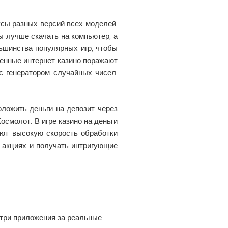
усы разных версий всех моделей.
ы лучше скачать на компьютер, а
ьшинства популярных игр, чтобы
менные интернет-казино поражают
с генератором случайных чисел.
ложить деньги на депозит через
смолот. В игре казино на деньги
ют высокую скорость обработки
 акциях и получать интригующие
утри приложения за реальные